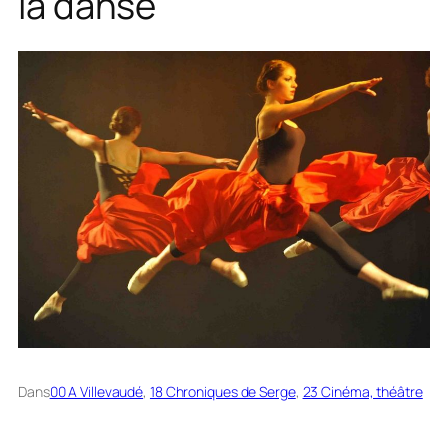
la danse
Dans
00 A Villevaudé
, 
18 Chroniques de Serge
, 
23 Cinéma, théâtre