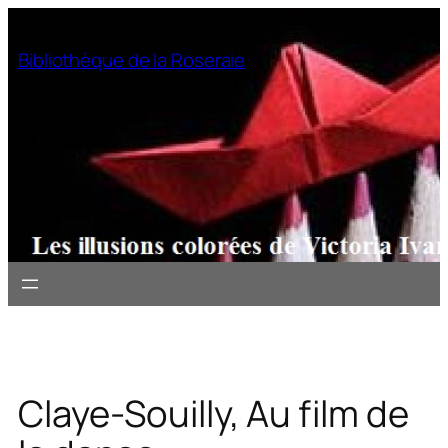
Aller
au
Bibliothèque de la Roseraie
contenu
Claye-Souilly, Au film de