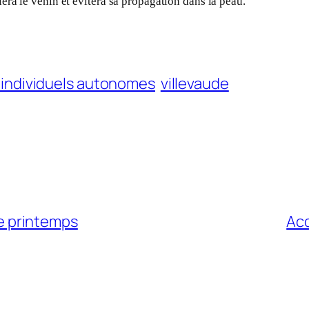
era le venin et évitera sa propagation dans la peau.
individuels autonomes
villevaude
le printemps
Acq