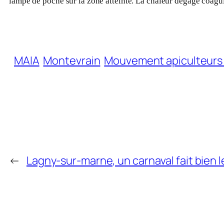
lampe de poche sur la zone atteinte. La chaleur dégagé coagul
MAIA
Montevrain
Mouvement apiculteurs 
←
Lagny-sur-marne, un carnaval fait bien 