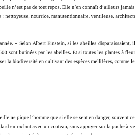
beille n’est pas de tout repos. Elle n’en connaît d’ailleurs jamais
he : nettoyeuse, nourrice, manutentionnaire, ventileuse, archite
ée. « Selon Albert Einstein, si les abeilles disparaissaient, i
0 sont butinées par les abeilles. Et si toutes les plantes à fleu
voriser la biodiversité en cultivant des espèces mellifères, comme 
eille ne pique l’homme que si elle se sent en danger, souvent ceu
e dard en raclant avec un couteau, sans appuyer sur la poche à v