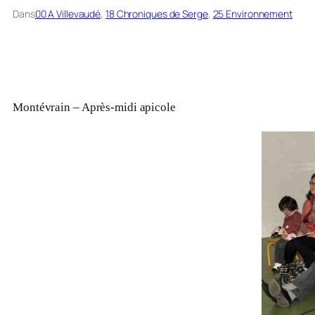
Dans
00 A Villevaudé
, 
18 Chroniques de Serge
, 
25 Environnement
Montévrain – Après-midi apicole