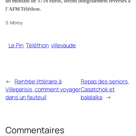
un montant de 5716 euros, seront intégralement reversés à
l’AFM Téléthon.
S. Moroy
Le Pin
Téléthon
villevaude
←
Rentrée littéraire à
Repas des seniors,
Villeparisis, comment voyager
Casatchok et
dans un fauteuil
balalaïka
→
Commentaires