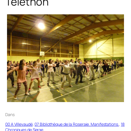
Téléthon
Dans
00 A Villevaudé
, 
07 Bibliothèque de la Roseraie. Manifestations.
, 
18
Chroniques de Serge